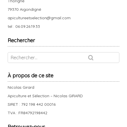
Thorigné
79370 Aigondigné
apicultureetselection@gmail.com
tel : 06.09.26.19.33
Rechercher
À propos de ce site
Nicolas Girard
Apiculture et Sélection – Nicolas GIRARD
SIRET : 792 198 442 00016
TVA : FR84792198442
Retrouvez-nous